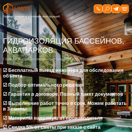
ГИДРОИЗОЛЯЦИЯ БАССЕЙНОВ,
АКВАПАРКОВ
Главная
Гидроизоляция конструкций
Гидроизоляция бассейнов
☑ Бесплатный выезд инженера для обследования
объекта
☑ Подбор оптимального решения
☑ Гарантия в договоре. Полный пакет документов
☑ Выполнение работ точно в срок. Можем работать
в 3 смены
☑ Материлы напрямую от производителя
☑ Скидка 5% от сметы при заказе с сайта