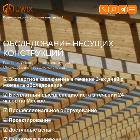
ОБСЛЕДОВАНИЕ НЕСУЩИХ
КОНСТРУКЦИЙ
Главная
Обследование конструкций
Обследование несущих конструкций
☑ Экспертное заключение в течение 3-ех дней с
момента обследования
☑ Бесплатный выезд специалиста в течении 24
часов по Москве
☑ Профессиональное оборудование
☑ Проектирование
☑ Доступные цены
☑ Гарантия в договоре