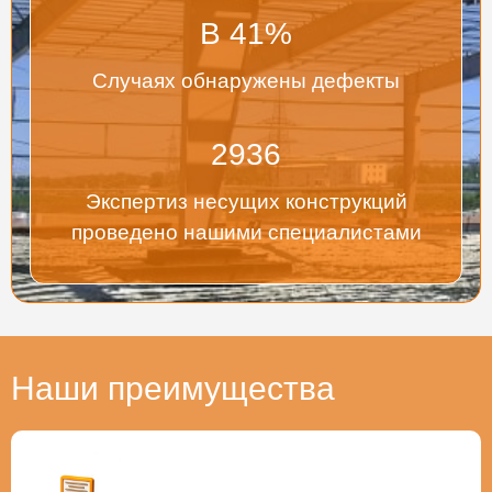
В
41
%
Случаях обнаружены дефекты
2936
Экспертиз несущих конструкций
проведено нашими специалистами
Наши преимущества