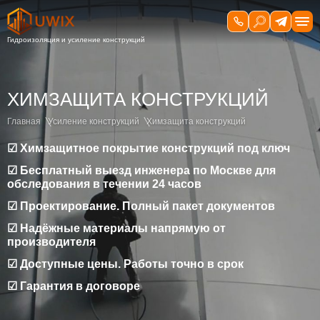
ХИМЗАЩИТА КОНСТРУКЦИЙ
Главная
Усиление конструкций
Химзащита конструкций
☑ Химзащитное покрытие конструкций под ключ
☑ Бесплатный выезд инженера по Москве для
обследования в течении 24 часов
☑ Проектирование. Полный пакет документов
☑ Надёжные материалы напрямую от
производителя
☑ Доступные цены. Работы точно в срок
☑ Гарантия в договоре