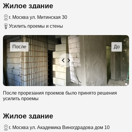
Жилое здание
помощью которого происходит выбрызгивание смеси.
Работа проходила в несколько этапов. В конечном итоге
был создан слой бетона в 30 см.
г. Москва ул. Митинская 30
Усилить проемы и стены
После прорезания проемов было принято решения
усилить проемы
Жилое здание
г. Москва ул. Академика Виногдрадова дом 10