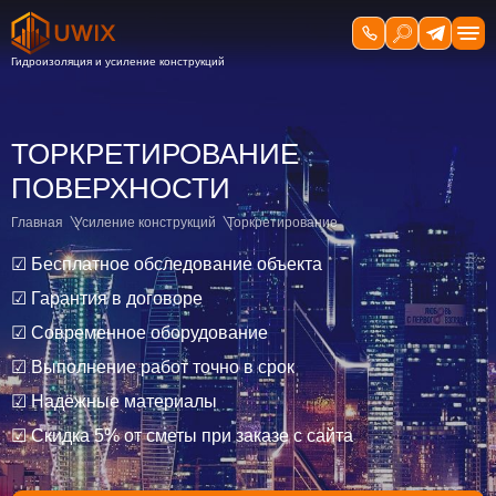
ТОРКРЕТИРОВАНИЕ
ПОВЕРХНОСТИ
Главная
Усиление конструкций
Торкретирование
☑ Бесплатное обследование объекта
☑ Гарантия в договоре
☑ Современное оборудование
☑ Выполнение работ точно в срок
☑ Надёжные материалы
☑ Скидка 5% от сметы при заказе с сайта