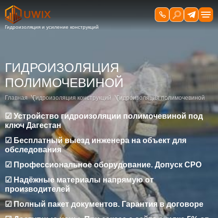
ГИДРОИЗОЛЯЦИЯ
ПОЛИМОЧЕВИНОЙ
Главная
Гидроизоляция конструкций
Гидроизоляция полимочевиной
☑ Устройство гидроизоляции полимочевиной под
ключ Дагестан
☑ Бесплатный выезд инженера на объект для
обследования
☑ Профессиональное оборудование. Допуск СРО
☑ Надёжные материалы напрямую от
производителей
☑ Полный пакет документов. Гарантия в договоре