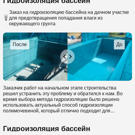
Гидроизоляция бассейн
Заказ на гидроизоляцию бассейна на дачном участке
для предотвращения попадания влаги из
окружающего грунта
Заказчик работ на начальном этапе строительства
решил устранить эту проблему и обратился к нам. Во
время выбора метода гидроизоляции было решено
использовать актуальный способ гидроизоляции
полимочевиной, который отлично подходит для
бассейнов.
Перед началом работ необходимо удалить все
Гидроизоляция бассейн
загрязнения в местах отверстий, в которые будет
нагнетаться специальный состав. После этого был