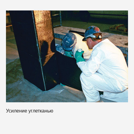
У
Усиление углетканью