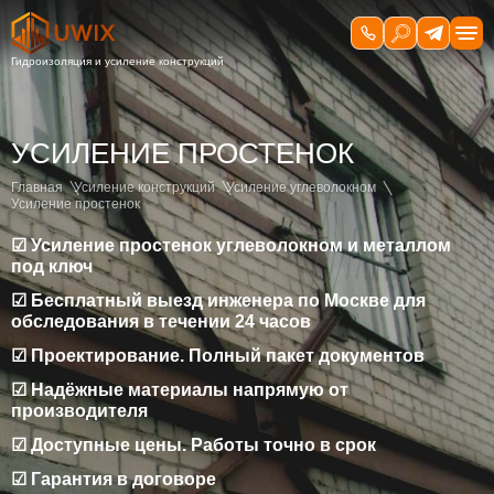
УСИЛЕНИЕ ПРОСТЕНОК
Главная
Усиление конструкций
Усиление углеволокном
Усиление простенок
☑ Усиление простенок углеволокном и металлом
под ключ
☑ Бесплатный выезд инженера по Москве для
обследования в течении 24 часов
☑ Проектирование. Полный пакет документов
☑ Надёжные материалы напрямую от
производителя
☑ Доступные цены. Работы точно в срок
☑ Гарантия в договоре