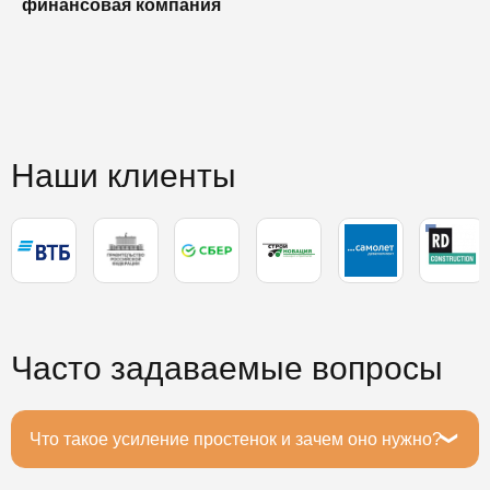
финансовая компания
п
п
Наши клиенты
Часто задаваемые вопросы
Что такое усиление простенок и зачем оно нужно?