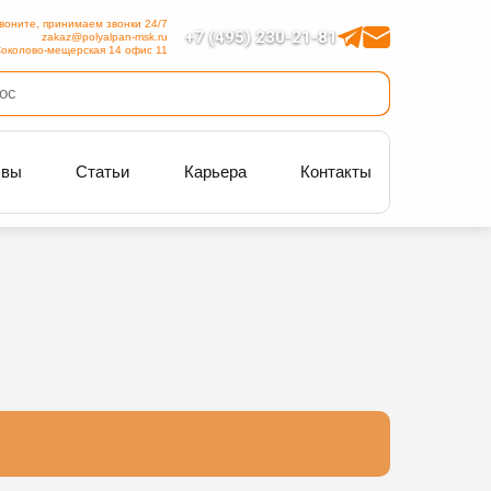
воните, принимаем звонки 24/7
+7 (495) 230-21-81
zakaz@polyalpan-msk.ru
околово-мещерская 14 офис 11
ывы
Статьи
Карьера
Контакты