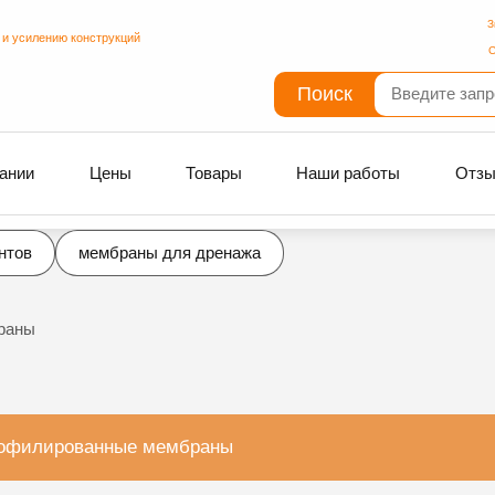
З
 и усилению конструкций
С
Поиск
ании
Цены
Товары
Наши работы
Отз
нтов
мембраны для дренажа
раны
офилированные мембраны