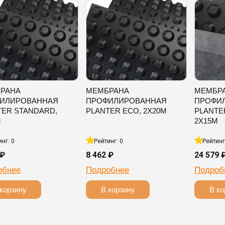
РАНА
МЕМБРАНА
МЕМБР
ИЛИРОВАННАЯ
ПРОФИЛИРОВАННАЯ
ПРОФИ
TER STANDARD,
PLANTER ECO, 2Х20М
PLANTE
М
2Х15М
инг: 0
Рейтинг: 0
Рейтинг
 ₽
8 462 ₽
24 579 
обнее
Подробнее
Подроб
корзину
В корзину
В ко