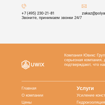
+7 (495) 230-21-81
zakaz@polya
Звоните, принимаем звонки 24/7
Компания Ювикс Груп
серьезная компания, 
подтверждают, что на
Услуги
Главная
О компании
Усиление конс
Цены
Гидроизоляция