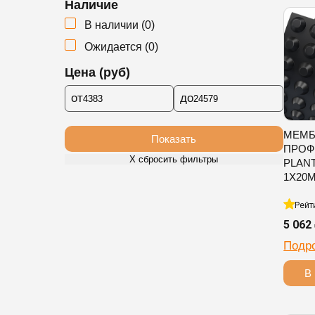
Наличие
В наличии
(
0
)
Ожидается
(
0
)
Цена (руб)
от
до
МЕМБ
Показать
ПРОФ
Х сбросить фильтры
PLAN
1Х20
Рейт
5 062
Подр
В 