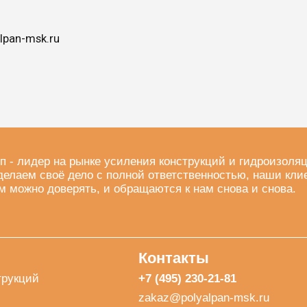
lpan-msk.ru
п - лидер на рынке усиления конструкций и гидроизоля
делаем своё дело с полной ответственностью, наши кли
м можно доверять, и обращаются к нам снова и снова.
Контакты
трукций
+7 (495) 230-21-81
zakaz@polyalpan-msk.ru