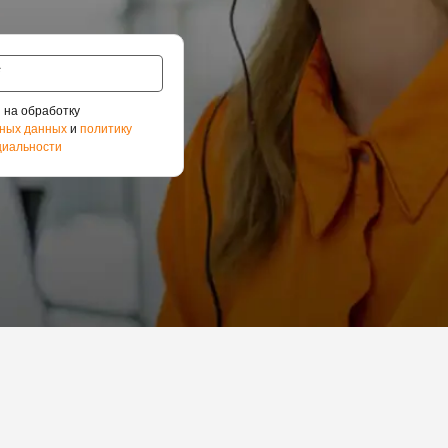
 на обработку
ных данных
и
политику
иальности