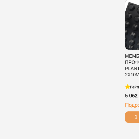
МЕМБ
ПРОФ
PLAN
2Х10
Рейт
5 062
Подр
В 