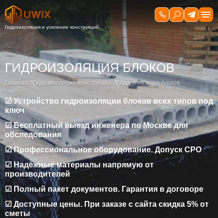
ГИДРОИЗОЛЯЦИЯ БЛОКОВ
Главная
Гидроизоляция конструкций
Гидроизоляция блоков
☑ Устройство гидроизоляции блоков всех типов под
ключ
☑ Бесплатный выезд инженера по Москве для
обследования
☑ Профессиональное оборудование. Допуск СРО
☑ Надёжные материалы напрямую от
производителей
☑ Полный пакет документов. Гарантия в договоре
☑ Доступные цены. При заказе с сайта скидка 5% от
сметы