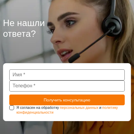
гидроизоляцию бетона, из которого они сделаны, так
как при проведении работ могут использоваться
различные технологии. Крупные подземные
Не нашли
сооружения такие как тоннели и паркинги также
нуждаются в постоянном наблюдении за
ответа?
состоянием гидроизоляции.
Я согласен на обработку
персональных данных
и
политику
конфиденциальности