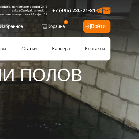
воните, принимаем звонки 24/7
+7 (495) 230-21-81
zakaz@polyalpan-msk.ru
околово-мещерская 14 офис 11
0
Войти
Избранное
Корзина
ывы
Статьи
Карьера
Контакты
ИИ ПОЛОВ