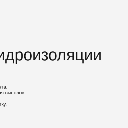
идроизоляции
нта.
ия высолов.
ку.