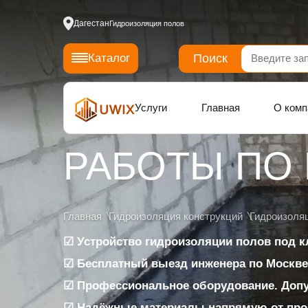
Дагестан
Гидроизоляция полов
Поиск
Каталог
Услуги
Главная
О комп
РАБОТЫ ПО
Главная
Гидроизоляция конструкций
Гидроизоля
☑ Устройство гидроизоляции полов под 
☑ Бесплатный выезд инженера по Москве
☑ Профессиональное оборудование. Доп
☑ Надёжные материалы напрямую от про