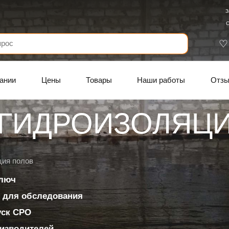
З
С
ании
Цены
Товары
Наши работы
Отз
 ГИДРОИЗОЛЯЦ
ция полов
ключ
 для обследования
уск СРО
изводителей