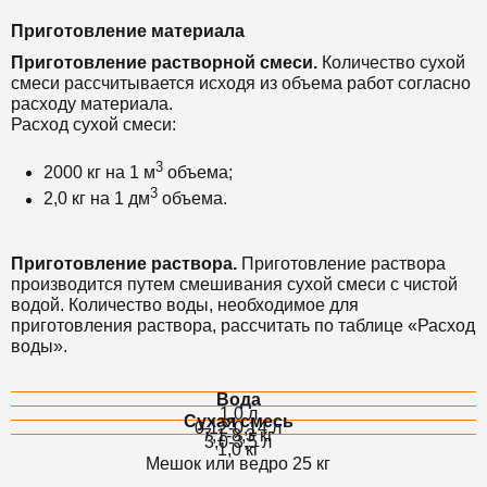
Приготовление материала
Приготовление растворной смеси.
Количество сухой
смеси рассчитывается исходя из объема работ согласно
расходу материала.
Расход сухой смеси:
3
2000 кг на 1 м
объема;
3
2,0 кг на 1 дм
объема.
Приготовление раствора.
Приготовление раствора
производится путем смешивания сухой смеси с чистой
водой.
Количество воды, необходимое для
приготовления раствора, рассчитать по таблице «Расход
воды».
Вода
1,0 л
Сухая смесь
0,12-0,14 л
7,1-8,3 кг
3,0-3,5 л
1,0 кг
Мешок или ведро 25 кг