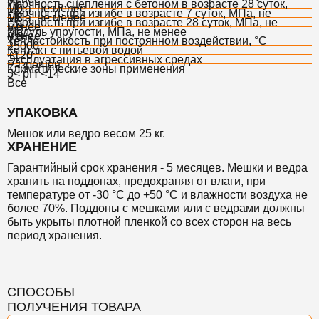
Прочность сцепления с бетоном в возрасте 28 суток,
МПа, не менее
1,0
Прочность при изгибе в возрасте 7 суток, МПа, не
МПа, не менее
1,8
Прочность при изгибе в возрасте 28 суток, МПа, не
менее
5,0
Модуль упругости, МПа, не менее
менее
8,0
Теплостойкость при постоянном воздействии, °С
25000
Контакт с питьевой водой
+120
Эксплуатация в агрессивных средах
Разрешен
Климатические зоны применения
5< pH <14
Все
УПАКОВКА
Мешок или ведро весом 25 кг.
ХРАНЕНИЕ
Гарантийный срок хранения - 5 месяцев. Мешки и ведра
хранить на поддонах, предохраняя от влаги, при
температуре от -30 °С до +50 °С и влажности воздуха не
более 70%.
Поддоны с мешками или с ведрами должны
быть укрыты плотной пленкой со всех сторон на весь
период хранения.
СПОСОБЫ
ПОЛУЧЕНИЯ ТОВАРА