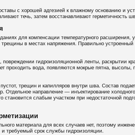
составы с хорошей адгезией к влажному основанию и ус
ливают течь, затем восстанавливают герметичность шв
я
ниях для компенсации температурного расширения, уса
 трещины в местах напряжения. Правильно устроенный ш
, повреждении гидроизоляционной ленты, раскрытии кр
ет проходить вода, появляются мокрые пятна, высолы, 
устот, трещин и капилляров внутри шва. Состав подае
р. Отдельное направление — инъектирование холодного
то становится слабым участком при недостаточной под
ерметизации
льного материала для всех случаев нет, поэтому инжен
 и требуемый срок службы гидроизоляции.