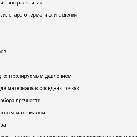
ние зон раскрытия
язи, старого герметика и отделки
ров
од контролируемым давлением
да материала в соседних точках
набора прочности
онтным материалом
шва