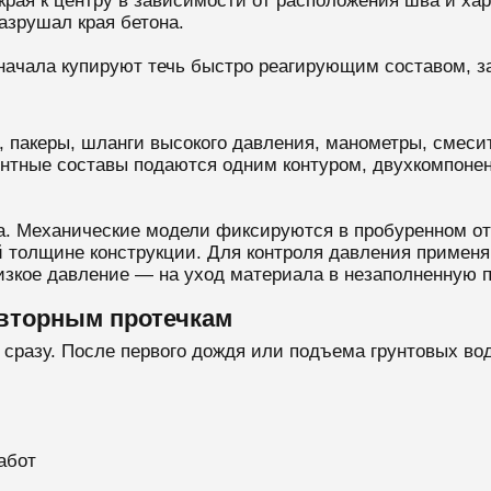
края к центру в зависимости от расположения шва и хар
азрушал края бетона.
сначала купируют течь быстро реагирующим составом, 
 пакеры, шланги высокого давления, манометры, смеси
нтные составы подаются одним контуром, двухкомпоне
а. Механические модели фиксируются в пробуренном от
толщине конструкции. Для контроля давления применяю
низкое давление — на уход материала в незаполненную п
овторным протечкам
сразу. После первого дождя или подъема грунтовых вод
абот