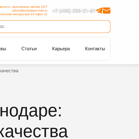
воните, принимаем звонки 24/7
+7 (495) 230-21-81
zakaz@polyalpan-msk.ru
околово-мещерская 14 офис 11
ывы
Статьи
Карьера
Контакты
качества
нодаре:
качества