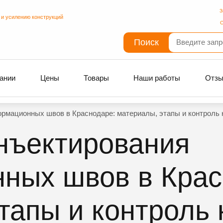
З
 и усилению конструкций
С
Поиск
ании
Цены
Товары
Наши работы
Отз
рмационных швов в Краснодаре: материалы, этапы и контроль 
нъектирования
ных швов в Крас
тапы и контроль 