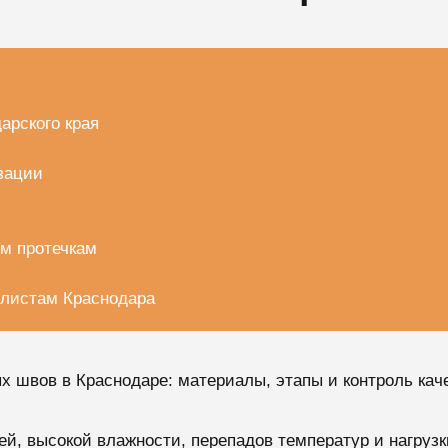
арского края
зации
ым протечкам
алистам Краснодара
 швов в Краснодаре: материалы, этапы и контроль кач
ей, высокой влажности, перепадов температур и нагруз