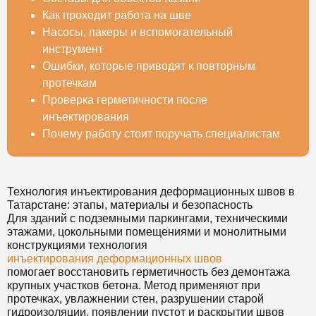
Как проходит работа на шве
Насосы, пакеры и вспомогательный
инструмент
Ошибки, которые приводят к повторным
протечкам
Проверка герметичности после
инъектирования
Почему работу стоит поручать специалистам
Технология инъектирования деформационных швов в
Татарстане: этапы, материалы и безопасность
Для зданий с подземными паркингами, техническими
этажами, цокольными помещениями и монолитными
конструкциями технология
инъектирования деформационных швов
помогает восстановить герметичность без демонтажа
крупных участков бетона. Метод применяют при
протечках, увлажнении стен, разрушении старой
гидроизоляции, появлении пустот и раскрытии швов